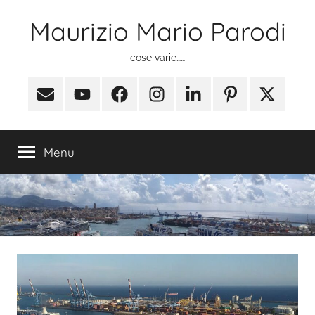
Salta
Maurizio Mario Parodi
al
contenuto
cose varie……
Email
Youtube
Facebook
Instagram
Linkedin
Pinterest
X
(ex
Twitter)
Menu