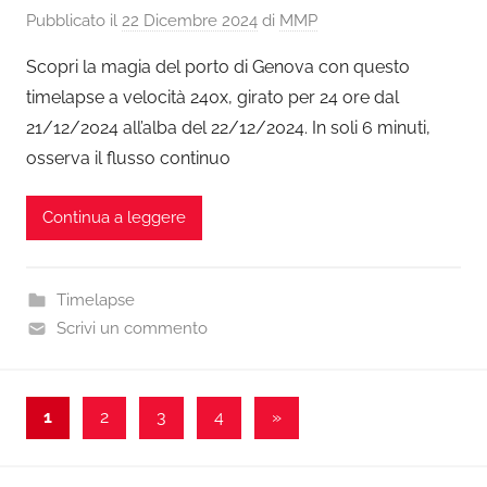
Pubblicato il
22 Dicembre 2024
di
MMP
Scopri la magia del porto di Genova con questo
timelapse a velocità 240x, girato per 24 ore dal
21/12/2024 all’alba del 22/12/2024. In soli 6 minuti,
osserva il flusso continuo
Continua a leggere
Timelapse
Scrivi un commento
Paginazione
Articolo
1
2
3
4
»
successivo
degli