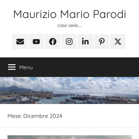
Salta
Maurizio Mario Parodi
al
contenuto
cose varie……
Email
Youtube
Facebook
Instagram
Linkedin
Pinterest
X
(ex
Twitter)
Menu
Mese:
Dicembre 2024