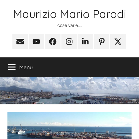
Salta
Maurizio Mario Parodi
al
contenuto
cose varie……
Email
Youtube
Facebook
Instagram
Linkedin
Pinterest
X
(ex
Twitter)
Menu