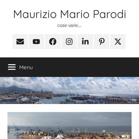
Salta
Maurizio Mario Parodi
al
contenuto
cose varie……
Email
Youtube
Facebook
Instagram
Linkedin
Pinterest
X
(ex
Twitter)
Menu