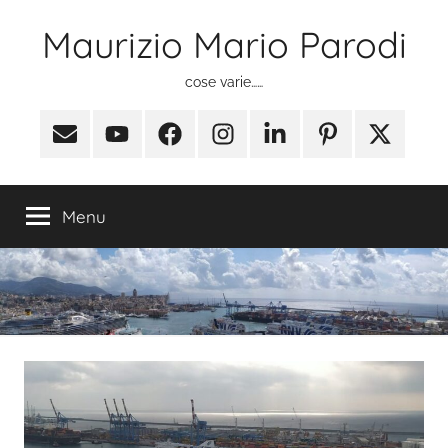
Salta
Maurizio Mario Parodi
al
contenuto
cose varie……
Email
Youtube
Facebook
Instagram
Linkedin
Pinterest
X
(ex
Twitter)
Menu