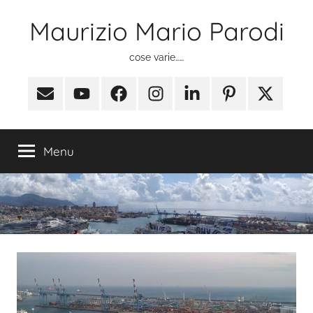
Salta
Maurizio Mario Parodi
al
contenuto
cose varie……
Email
Youtube
Facebook
Instagram
Linkedin
Pinterest
X
(ex
Twitter)
Menu