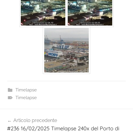
Timelapse
Timelapse
Navigazione
Articolo precedente
articoli
#236 16/02/2025 Timelapse 240x del Porto di