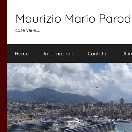
Salta
al
Maurizio Mario Parod
contenuto
cose varie……
Home
Informazioni
Contatti
Ulti