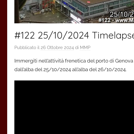
#122 25/10/2024 Timelapse 
Pubblicato il
26 Ottobre 2024
di
MMP
Immergiti nell’attività frenetica del porto di Genov
dall’alba del 25/10/2024 all’alba del 26/10/2024.