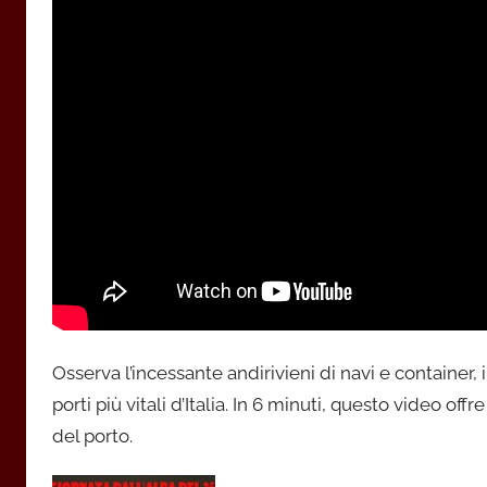
Osserva l’incessante andirivieni di navi e container, 
porti più vitali d’Italia. In 6 minuti, questo video of
del porto.