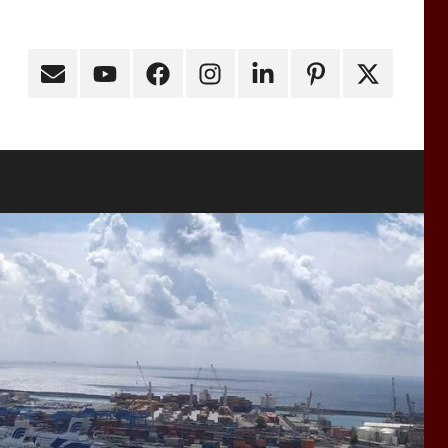
Email
Youtube
Facebook
Instagram
Linkedin
Pinterest
X
(ex
Twitter)