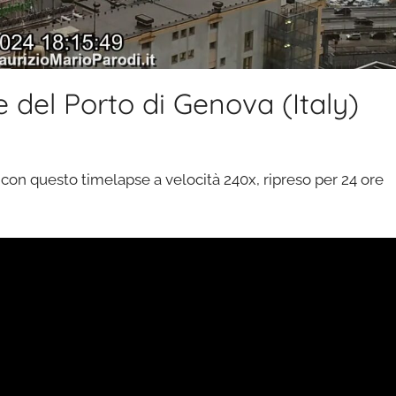
del Porto di Genova (Italy)
a con questo timelapse a velocità 240x, ripreso per 24 ore