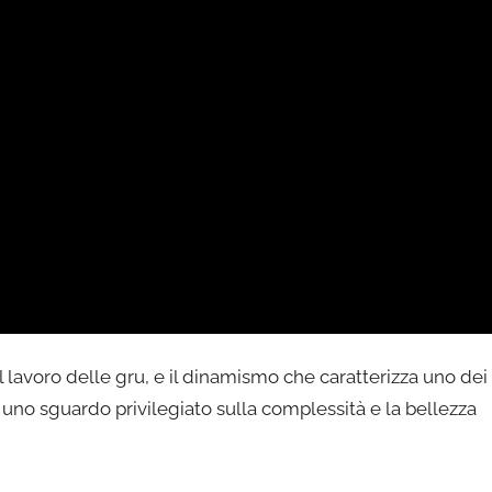
il lavoro delle gru, e il dinamismo che caratterizza uno dei
fre uno sguardo privilegiato sulla complessità e la bellezza