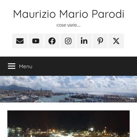
Salta
Maurizio Mario Parodi
al
contenuto
cose varie……
Email
Youtube
Facebook
Instagram
Linkedin
Pinterest
X
(ex
Twitter)
Menu