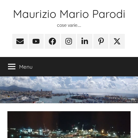
Salta
Maurizio Mario Parodi
al
contenuto
cose varie……
Email
Youtube
Facebook
Instagram
Linkedin
Pinterest
X
(ex
Twitter)
Menu