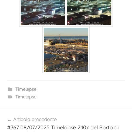
Timelapse
Timelapse
Navigazione
Articolo precedente
articoli
#367 08/07/2025 Timelapse 240x del Porto di