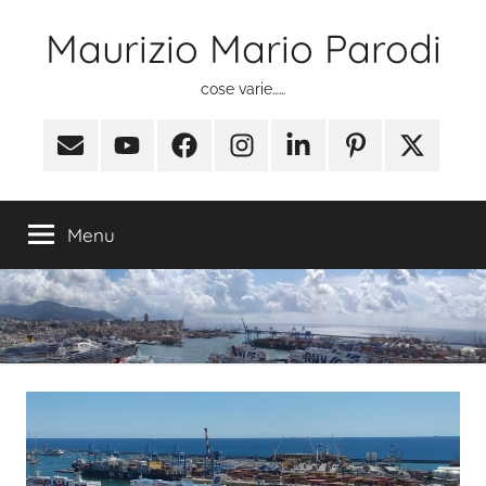
Salta
Maurizio Mario Parodi
al
contenuto
cose varie……
Email
Youtube
Facebook
Instagram
Linkedin
Pinterest
X
(ex
Twitter)
Menu