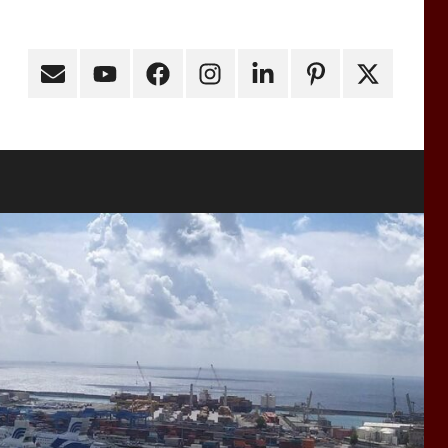
Email
Youtube
Facebook
Instagram
Linkedin
Pinterest
X
(ex
Twitter)