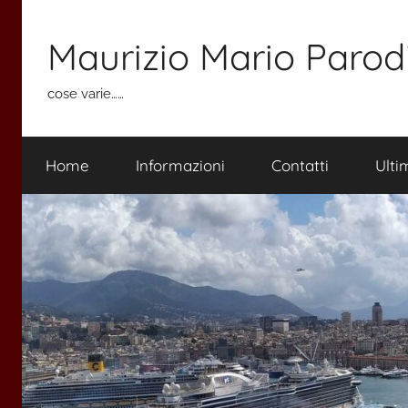
Salta
al
Maurizio Mario Parod
contenuto
cose varie……
Home
Informazioni
Contatti
Ulti