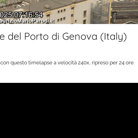
del Porto di Genova (Italy)
a con questo timelapse a velocità 240x, ripreso per 24 ore