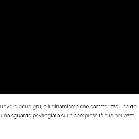
il lavoro delle gru, e il dinamismo che caratterizza uno dei
fre uno sguardo privilegiato sulla complessità e la bellezza