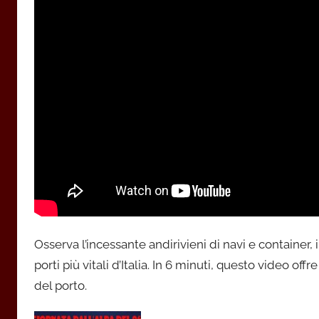
Osserva l’incessante andirivieni di navi e container, 
porti più vitali d’Italia. In 6 minuti, questo video of
del porto.