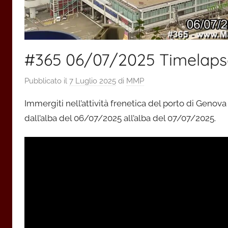
#365 06/07/2025 Timelapse 
Pubblicato il
7 Luglio 2025
di
MMP
Immergiti nell’attività frenetica del porto di Genov
dall’alba del 06/07/2025 all’alba del 07/07/2025.