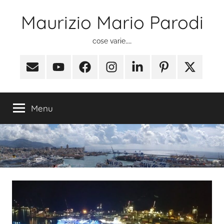
Salta
Maurizio Mario Parodi
al
contenuto
cose varie……
Email
Youtube
Facebook
Instagram
Linkedin
Pinterest
X
(ex
Twitter)
Menu