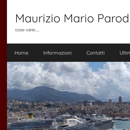
Salta
al
Maurizio Mario Parod
contenuto
cose varie……
Home
Informazioni
Contatti
Ulti