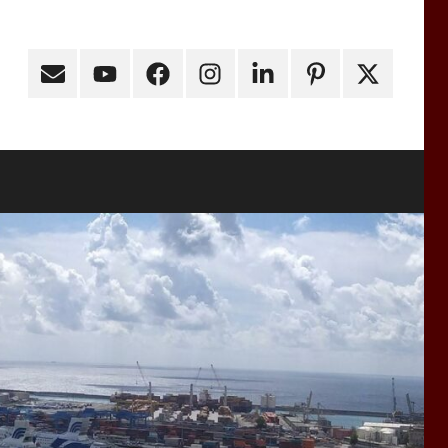
Email
Youtube
Facebook
Instagram
Linkedin
Pinterest
X
(ex
Twitter)