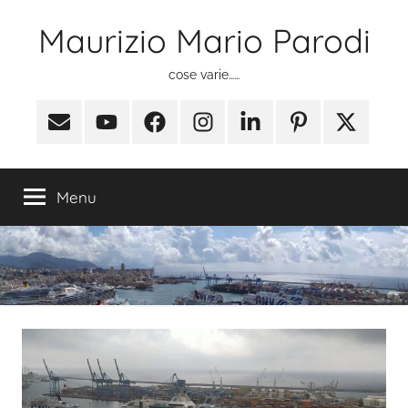
Salta
Maurizio Mario Parodi
al
contenuto
cose varie……
Email
Youtube
Facebook
Instagram
Linkedin
Pinterest
X
(ex
Twitter)
Menu