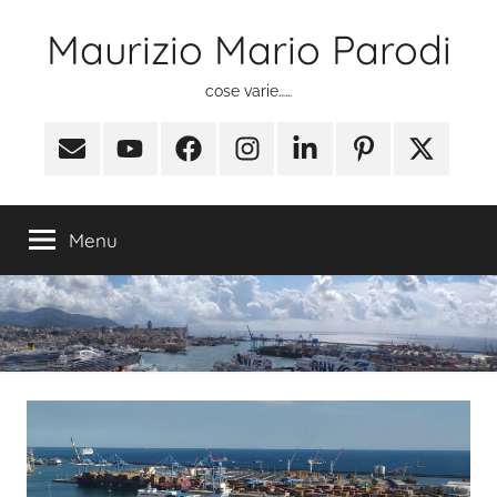
Salta
Maurizio Mario Parodi
al
contenuto
cose varie……
Email
Youtube
Facebook
Instagram
Linkedin
Pinterest
X
(ex
Twitter)
Menu