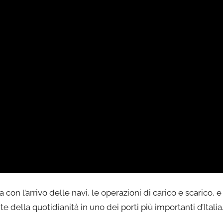
con l’arrivo delle navi, le operazioni di carico e scarico, e 
della quotidianità in uno dei porti più importanti d’Italia