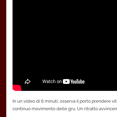
In un video di 6 minuti, osserva il porto prendere vita 
continuo movimento delle gru. Un ritratto avvincente 