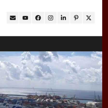
Email
Youtube
Facebook
Instagram
Linkedin
Pinterest
X
(ex
Twitter)