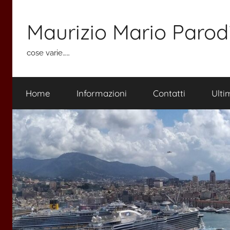
Salta
al
Maurizio Mario Parod
contenuto
cose varie……
Home
Informazioni
Contatti
Ulti