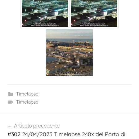
Timelapse
Timelapse
Navigazione
Articolo precedente
articoli
#302 24/04/2025 Timelapse 240x del Porto di