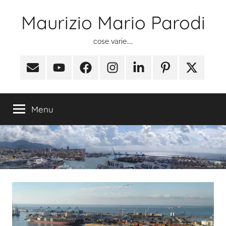
Salta
Maurizio Mario Parodi
al
contenuto
cose varie……
Email
Youtube
Facebook
Instagram
Linkedin
Pinterest
X
(ex
Twitter)
Menu