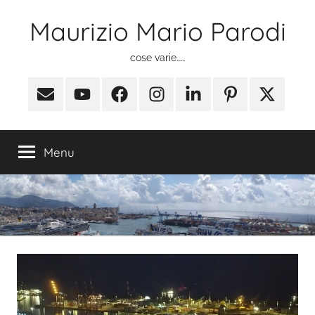
Salta
Maurizio Mario Parodi
al
contenuto
cose varie……
Email
Youtube
Facebook
Instagram
Linkedin
Pinterest
X
(ex
Twitter)
Menu