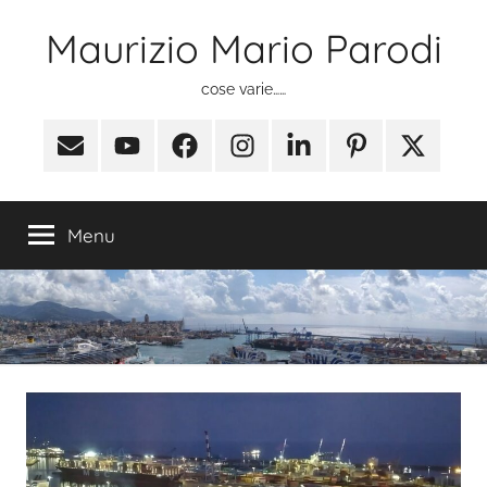
Salta
Maurizio Mario Parodi
al
contenuto
cose varie……
Email
Youtube
Facebook
Instagram
Linkedin
Pinterest
X
(ex
Twitter)
Menu