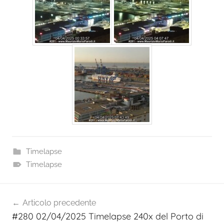
Timelapse
Timelapse
Navigazione
Articolo precedente
articoli
#280 02/04/2025 Timelapse 240x del Porto di