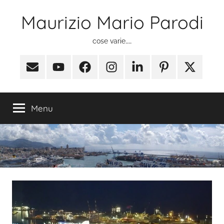
Salta
Maurizio Mario Parodi
al
contenuto
cose varie……
Email
Youtube
Facebook
Instagram
Linkedin
Pinterest
X
(ex
Twitter)
Menu