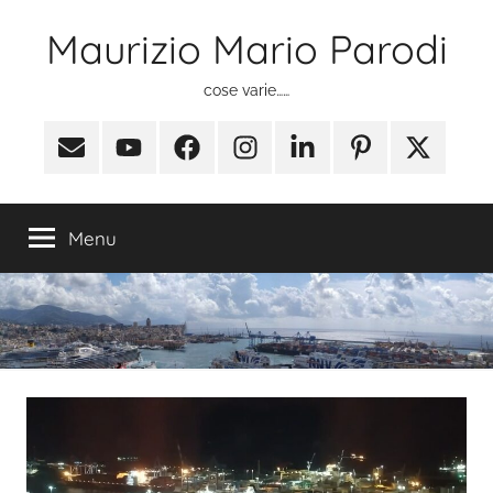
Salta
Maurizio Mario Parodi
al
contenuto
cose varie……
Email
Youtube
Facebook
Instagram
Linkedin
Pinterest
X
(ex
Twitter)
Menu