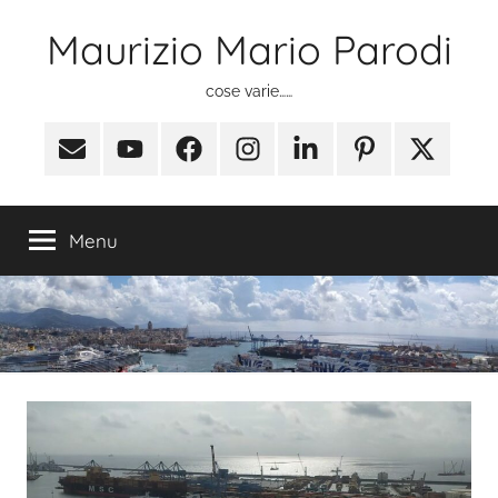
Salta
Maurizio Mario Parodi
al
contenuto
cose varie……
Email
Youtube
Facebook
Instagram
Linkedin
Pinterest
X
(ex
Twitter)
Menu