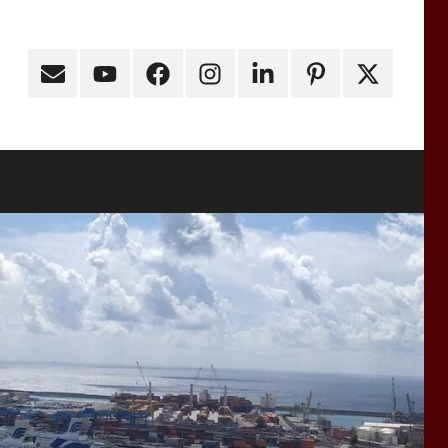
Email
Youtube
Facebook
Instagram
Linkedin
Pinterest
X
(ex
Twitter)