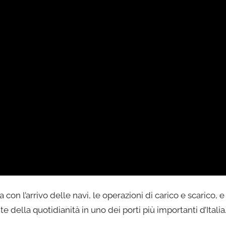
con l’arrivo delle navi, le operazioni di carico e scarico, e 
della quotidianità in uno dei porti più importanti d’Italia