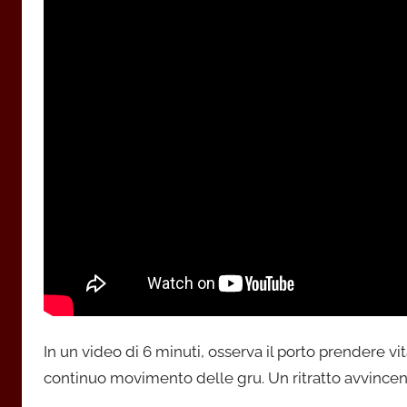
In un video di 6 minuti, osserva il porto prendere vita 
continuo movimento delle gru. Un ritratto avvincente 