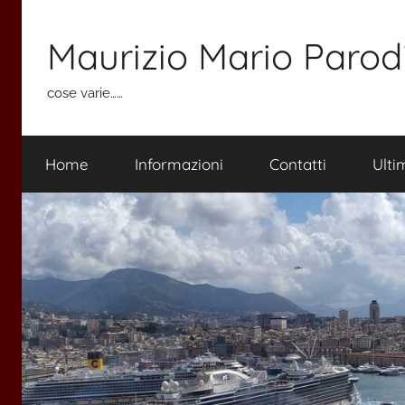
Salta
al
Maurizio Mario Parod
contenuto
cose varie……
Home
Informazioni
Contatti
Ulti