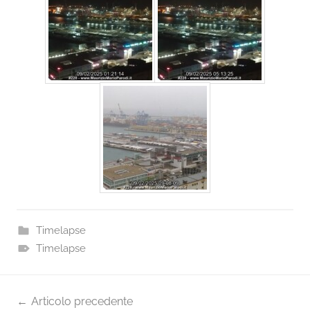
Timelapse
Timelapse
Navigazione
Articolo precedente