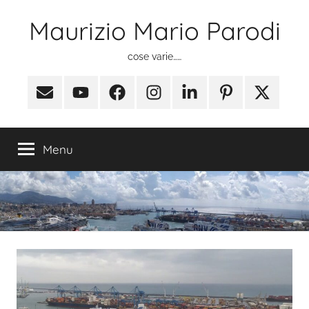
Salta
Maurizio Mario Parodi
al
contenuto
cose varie……
Email
Youtube
Facebook
Instagram
Linkedin
Pinterest
X
(ex
Twitter)
Menu