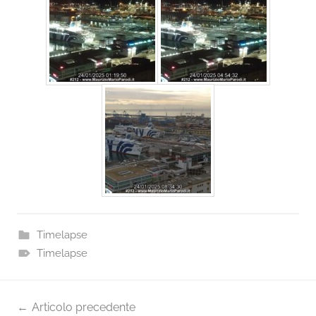
Timelapse
Timelapse
Navigazione
Articolo precedente