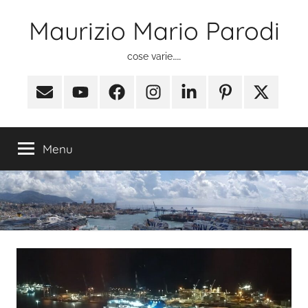
Salta
Maurizio Mario Parodi
al
contenuto
cose varie……
Email
Youtube
Facebook
Instagram
Linkedin
Pinterest
X
(ex
Twitter)
Menu