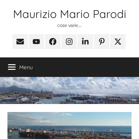
Salta
Maurizio Mario Parodi
al
contenuto
cose varie……
Email
Youtube
Facebook
Instagram
Linkedin
Pinterest
X
(ex
Twitter)
Menu