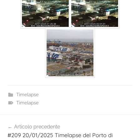
Timelapse
Timelapse
Navigazione
Articolo precedente
articoli
#209 20/01/2025 Timelapse del Porto di