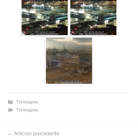
Timelapse
Timelapse
Navigazione
Articolo precedente