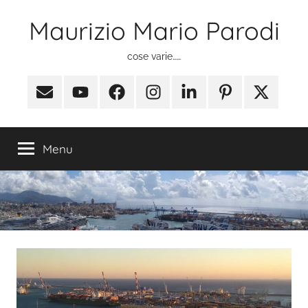
Salta
Maurizio Mario Parodi
al
contenuto
cose varie……
Email
Youtube
Facebook
Instagram
Linkedin
Pinterest
X
(ex
Twitter)
Menu