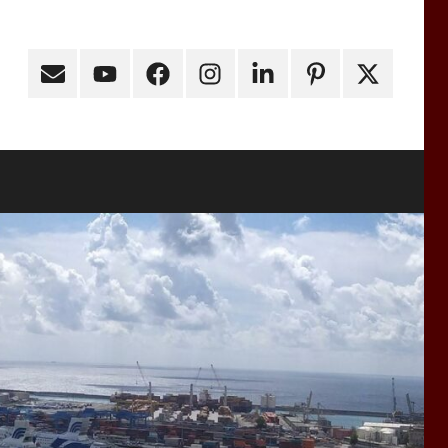
Email
Youtube
Facebook
Instagram
Linkedin
Pinterest
X
(ex
Twitter)