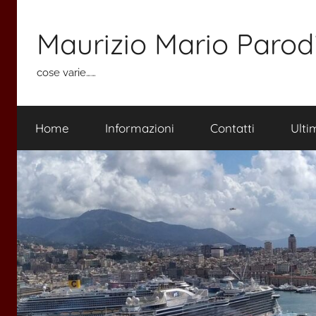
Salta
al
Maurizio Mario Parod
contenuto
cose varie……
Home
Informazioni
Contatti
Ulti