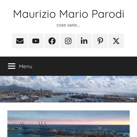
Salta
Maurizio Mario Parodi
al
contenuto
cose varie……
Email
Youtube
Facebook
Instagram
Linkedin
Pinterest
X
(ex
Twitter)
Menu