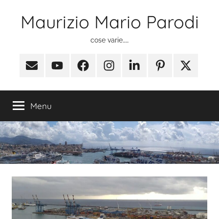
Salta
Maurizio Mario Parodi
al
contenuto
cose varie……
Email
Youtube
Facebook
Instagram
Linkedin
Pinterest
X
(ex
Twitter)
Menu