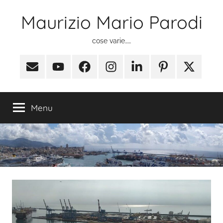
Salta
Maurizio Mario Parodi
al
contenuto
cose varie……
Email
Youtube
Facebook
Instagram
Linkedin
Pinterest
X
(ex
Twitter)
Menu