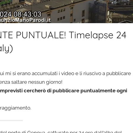
TE PUNTUALE! Timelapse 24
aly)
 mi si erano accumulati i video e li riuscivo a pubblicare
 senza saltare nessun giorno!
lvo imprevisti cercherò di pubblicare puntualmente ogni
coraggiamento.
del porto di Genova, catturato per 24 ore dall’alba del