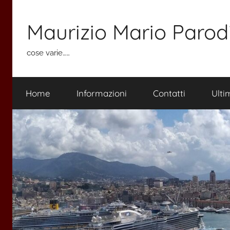
Salta
al
Maurizio Mario Parod
contenuto
cose varie……
Home
Informazioni
Contatti
Ulti