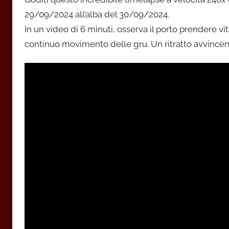
29/09/2024 all’alba del 30/09/2024.
In un video di 6 minuti, osserva il porto prendere vita 
continuo movimento delle gru. Un ritratto avvincente 