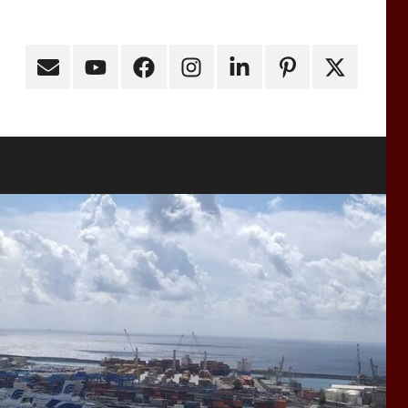
Email
Youtube
Facebook
Instagram
Linkedin
Pinterest
X
(ex
Twitter)