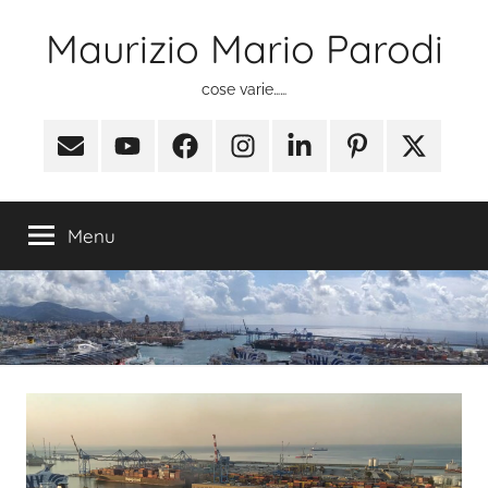
Salta
Maurizio Mario Parodi
al
contenuto
cose varie……
Email
Youtube
Facebook
Instagram
Linkedin
Pinterest
X
(ex
Twitter)
Menu