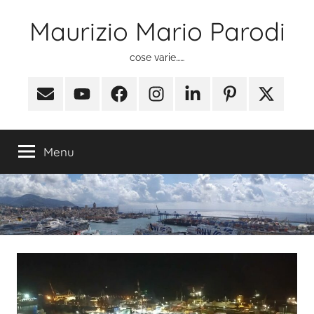
Salta
Maurizio Mario Parodi
al
contenuto
cose varie……
Email
Youtube
Facebook
Instagram
Linkedin
Pinterest
X
(ex
Twitter)
Menu