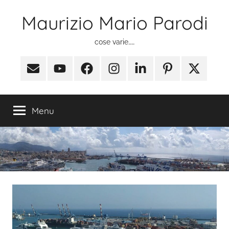
Salta
Maurizio Mario Parodi
al
contenuto
cose varie……
Email
Youtube
Facebook
Instagram
Linkedin
Pinterest
X
(ex
Twitter)
Menu