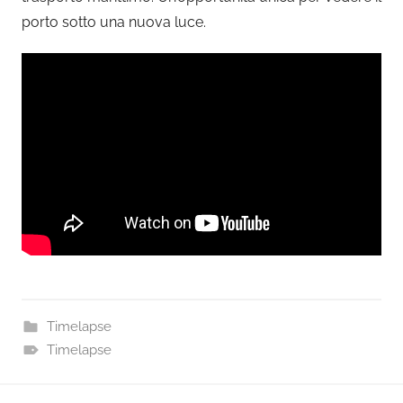
porto sotto una nuova luce.
Timelapse
Timelapse
Navigazione