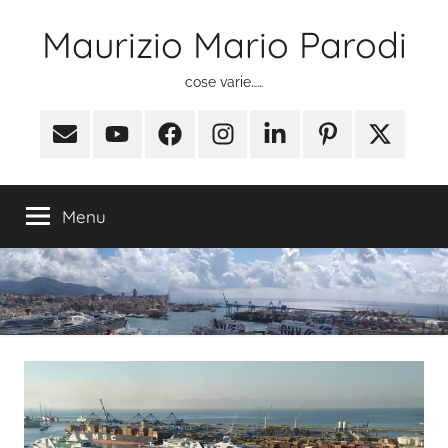
Salta
Maurizio Mario Parodi
al
contenuto
cose varie……
Email
Youtube
Facebook
Instagram
Linkedin
Pinterest
X
(ex
Twitter)
Menu