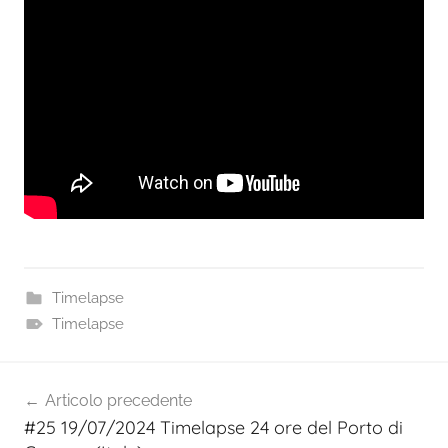
Timelapse
Timelapse
Navigazione
Articolo precedente
articoli
#25 19/07/2024 Timelapse 24 ore del Porto di