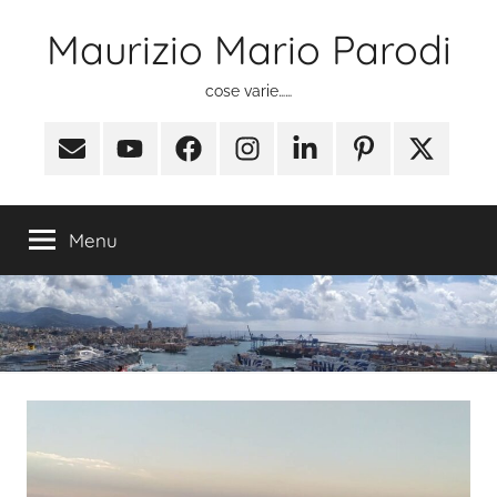
Salta
Maurizio Mario Parodi
al
contenuto
cose varie……
Email
Youtube
Facebook
Instagram
Linkedin
Pinterest
X
(ex
Twitter)
Menu