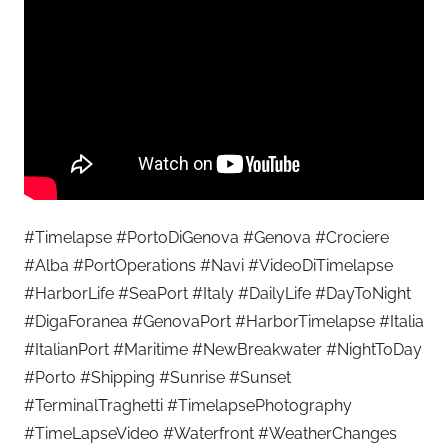
#Timelapse #PortoDiGenova #Genova #Crociere
#Alba #PortOperations #Navi #VideoDiTimelapse
#HarborLife #SeaPort #Italy #DailyLife #DayToNight
#DigaForanea #GenovaPort #HarborTimelapse #Italia
#ItalianPort #Maritime #NewBreakwater #NightToDay
#Porto #Shipping #Sunrise #Sunset
#TerminalTraghetti #TimelapsePhotography
#TimeLapseVideo #Waterfront #WeatherChanges