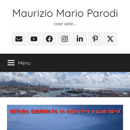
Salta
Maurizio Mario Parodi
al
contenuto
cose varie……
Email
Youtube
Facebook
Instagram
Linkedin
Pinterest
X
(ex
Twitter)
Menu