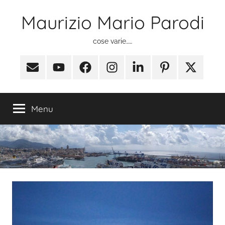
Salta
Maurizio Mario Parodi
al
contenuto
cose varie……
Email
Youtube
Facebook
Instagram
Linkedin
Pinterest
X
(ex
Twitter)
Menu