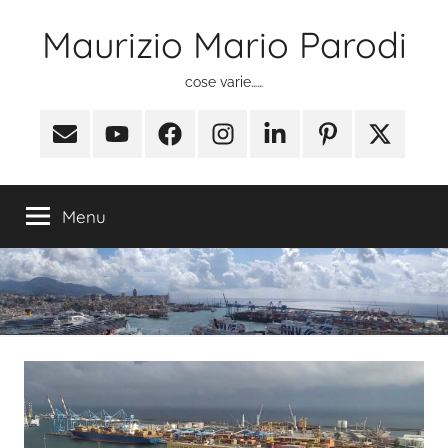
Salta
Maurizio Mario Parodi
al
contenuto
cose varie……
Email
Youtube
Facebook
Instagram
Linkedin
Pinterest
X
(ex
Twitter)
Menu