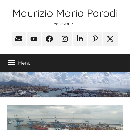
Salta
Maurizio Mario Parodi
al
contenuto
cose varie……
Email
Youtube
Facebook
Instagram
Linkedin
Pinterest
X
(ex
Twitter)
Menu