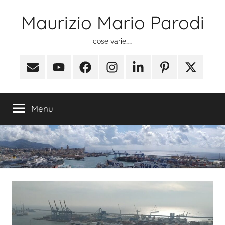
Salta
Maurizio Mario Parodi
al
contenuto
cose varie……
Email
Youtube
Facebook
Instagram
Linkedin
Pinterest
X
(ex
Twitter)
Menu