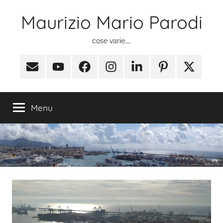
Salta
Maurizio Mario Parodi
al
contenuto
cose varie……
Email
Youtube
Facebook
Instagram
Linkedin
Pinterest
X
(ex
Twitter)
Menu