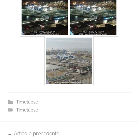
Timelapse
Timelapse
Navigazione
Articolo precedente