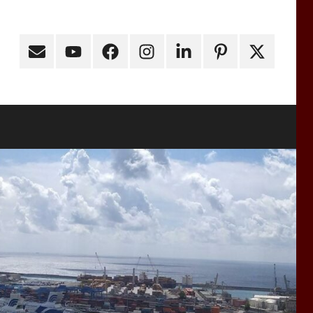
Email
Youtube
Facebook
Instagram
Linkedin
Pinterest
X
(ex
Twitter)