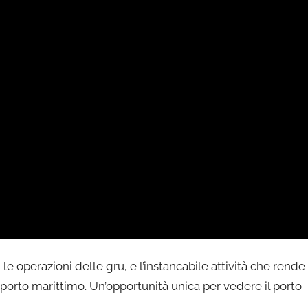
, le operazioni delle gru, e l’instancabile attività che rende
sporto marittimo. Un’opportunità unica per vedere il porto