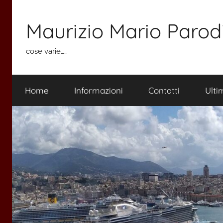
Salta
al
Maurizio Mario Parod
contenuto
cose varie……
Home
Informazioni
Contatti
Ulti