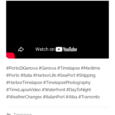
#PortoDiGenova #Genova #Timelapse #Maritime
#Porto #Italia #HarborLife #SeaPort #Shipping
#HarborTimelapse #TimelapsePhotography
#TimeLapseVideo #Waterfront #DayToNight
#WeatherChanges #ItalianPort #Alba #Tramonto
Timelapse