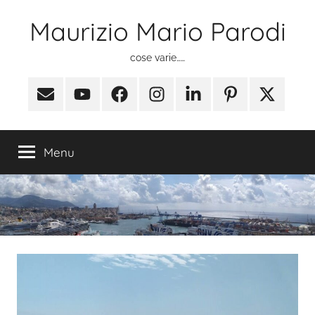
Salta
Maurizio Mario Parodi
al
contenuto
cose varie……
Email
Youtube
Facebook
Instagram
Linkedin
Pinterest
X
(ex
Twitter)
Menu