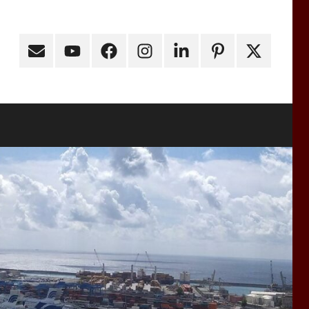
Email
Youtube
Facebook
Instagram
Linkedin
Pinterest
X
(ex
Twitter)