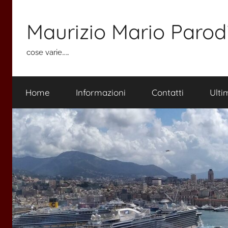
Salta
al
Maurizio Mario Parod
contenuto
cose varie……
Home
Informazioni
Contatti
Ulti