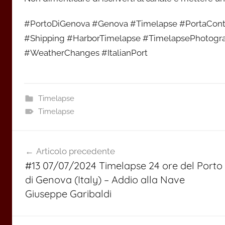
#PortoDiGenova #Genova #Timelapse #PortaContai
#Shipping #HarborTimelapse #TimelapsePhotogr
#WeatherChanges #ItalianPort
Timelapse
Timelapse
Navigazione
Articolo precedente
articoli
#13 07/07/2024 Timelapse 24 ore del Porto
di Genova (Italy) – Addio alla Nave
Giuseppe Garibaldi